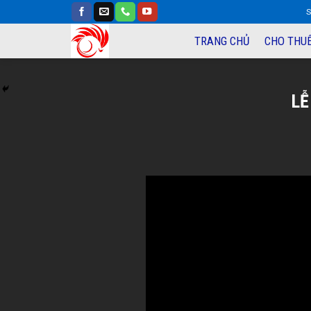
S
TRANG CHỦ
CHO THUÊ
LỄ