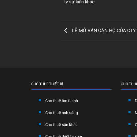
ty sự kiện khác.
LỄ MỞ BÁN CĂN HỘ CỦA CTY
CHO THUÊ THIẾT BỊ
CHO THU
Cho thuê âm thanh
Cho thuê ánh sáng
Cho thuê sân khấu
C
Cho thuê thiết bị khác
P