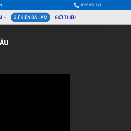
0908.692.141
ỆN
SỰ KIỆN ĐÃ LÀM
M
GIỚI THIỆU
 ÂU