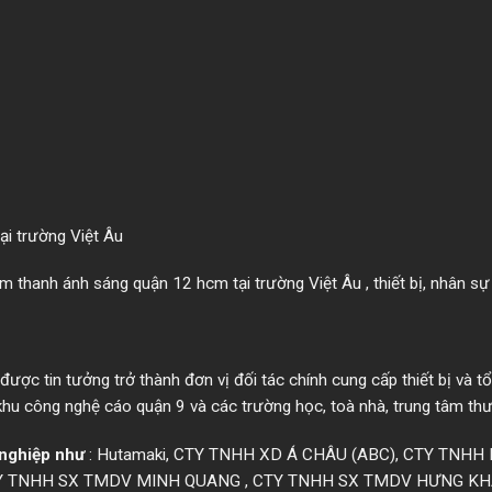
i trường Việt Âu
 thanh ánh sáng quận 12 hcm tại trường Việt Âu , thiết bị, nhân sự
ược tin tưởng trở thành đơn vị đối tác chính cung cấp thiết bị và t
 khu công nghệ cáo quận 9 và các trường học, toà nhà, trung tâm t
nghiệp như
: Hutamaki, CTY TNHH XD Á CHÂU (ABC), CTY TNH
TY TNHH SX TMDV MINH QUANG , CTY TNHH SX TMDV HƯNG KHÁNH