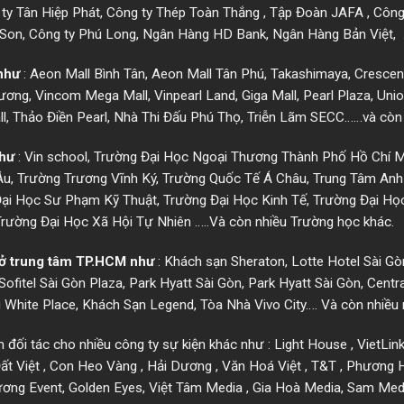
 ty Tân Hiệp Phát, Công ty Thép Toàn Thắng , Tập Đoàn JAFA , Công
i Son, Công ty Phú Long, Ngân Hàng HD Bank, Ngân Hàng Bản Việt, …
như
:
Aeon Mall Bình Tân
, Aeon Mall Tân Phú, Takashimaya, Crescen
g, Vincom Mega Mall, Vinpearl Land, Giga Mall, Pearl Plaza, Uni
l, Thảo Điền Pearl, Nhà Thi Đấu Phú Thọ, Triễn Lãm SECC……và còn
như
: Vin school, Trường Đại Học Ngoại Thương Thành Phố Hồ Chí M
u, Trường Trương Vĩnh Ký, Trường Quốc Tế Á Châu, Trung Tâm Anh 
i Học Sư Phạm Kỹ Thuật, Trường Đại Học Kinh Tế, Trường Đại Học
Trường Đại Học Xã Hội Tự Nhiên …..Và còn nhiều Trường học khác.
 ở trung tâm TP.HCM như
: Khách sạn Sheraton, Lotte Hotel Sài G
ofitel Sài Gòn Plaza, Park Hyatt Sài Gòn, Park Hyatt Sài Gòn, Centr
 White Place, Khách Sạn Legend, Tòa Nhà Vivo City…. Và còn nhiều
m đối tác cho nhiều công ty sự kiện khác như : Light House , VietLi
ất Việt , Con Heo Vàng , Hải Dương , Văn Hoá Việt , T&T , Phương 
Dương Event, Golden Eyes, Việt Tâm Media , Gia Hoà Media, Sam Med