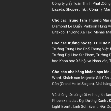
Công ty giấy Toàn Thịnh Phát ,Công
Lazada, Shopee , Tiki , Công Ty Ma
Cho các Trung Tâm Thương Mại 
Diamond Lê Duẩn, Parkson Hùng Vươn
Bitexco, Thương Xá Tax, Menas Mal
Cho các trường học tại TP.HCM 
Trường Trung Học Phổ Thông Việt Â
Trường Đại Học Sư Phạm, Trường Đạ
học Khoa học Xã hội và Nhân văn, 
Cho các nhà hàng khách sạn lớn
Word, Khách sạn Majestic Sài Gòn, S
Gòn (Grand Hotel Saigon), Nhà hàng
Và chúng tôi cũng rất vinh dự khi là
Phoenix media , Đại Dương Xanh , Đ
Light Event , Linh Sơn Event , Đại 