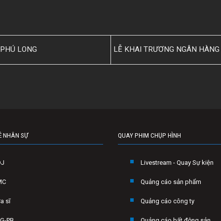
 PHÚ LONG
LỄ KHAI TRƯƠNG NGÂN HÀNG 
Ê NHÂN SỰ
QUAY PHIM CHỤP HÌNH
DJ
Livestream - Quay Sự kiện
MC
Quảng cáo sản phẩm
a sĩ
Quảng cáo công ty
G-PB
Quảng cáo bất động sản