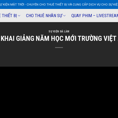
Ự KIỆN MẶT TRỜI - CHUYÊN CHO THUÊ THIẾT BỊ VÀ CUNG CẤP DỊCH VỤ CHO SỰ KI
 THIẾT BỊ
CHO THUÊ NHÂN SỰ
QUAY PHIM – LIVESTREA
SỰ KIỆN ĐÃ LÀM
 KHAI GIẢNG NĂM HỌC MỚI TRƯỜNG VIỆT