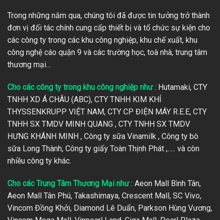
Trong những năm qua, chúng tôi đã được tin tưởng trở thành
đơn vị đối tác chính cung cấp thiết bị và tổ chức sự kiện cho
các công ty trong các khu công nghiệp, khu chế xuất, khu
công nghệ cáo quận 9 và các trường học, toà nhà, trung tâm
thương mại…
Cho các công ty trong khu công nghiệp như
: Hutamaki, CTY
TNHH XD Á CHÂU (ABC), CTY TNHH KIM KHÍ
THYSSENKRUPP VIỆT NAM, CTY CP ĐIỆN MÁY R.E.E, CTY
TNHH SX TMDV MINH QUANG , CTY TNHH SX TMDV
HƯNG KHÁNH MINH , Công ty sữa Vinamilk , Công ty bò
sữa Long Thành, Công ty giấy Toàn Thịnh Phát ,….. và còn
nhiều công ty khác.
Cho các Trung Tâm Thương Mại như
:
Aeon Mall Bình Tân
,
Aeon Mall Tân Phú, Takashimaya, Crescent Mall, SC Vivo,
Vincom Đồng Khởi, Diamond Lê Duẩn, Parkson Hùng Vương,