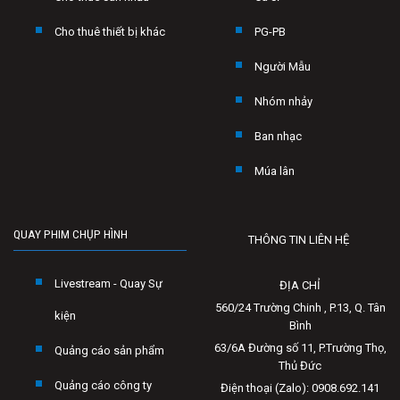
Cho thuê thiết bị khác
PG-PB
Người Mẫu
Nhóm nhảy
Ban nhạc
Múa lân
QUAY PHIM CHỤP HÌNH
THÔNG TIN LIÊN HỆ
Livestream - Quay Sự
ĐỊA CHỈ
560/24 Trường Chinh , P.13, Q. Tân
kiện
Bình
63/6A Đường số 11, P.Trường Thọ,
Quảng cáo sản phẩm
Thủ Đức
Quảng cáo công ty
Điện thoại (Zalo): 0908.692.141