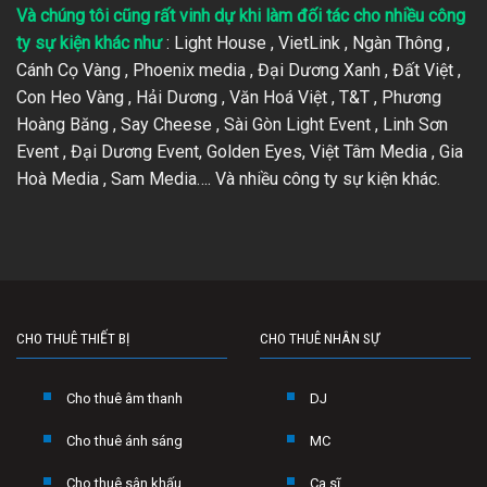
Và chúng tôi cũng rất vinh dự khi làm đối tác cho nhiều công
ty sự kiện khác như
: Light House , VietLink , Ngàn Thông ,
Cánh Cọ Vàng , Phoenix media , Đại Dương Xanh , Đất Việt ,
Con Heo Vàng , Hải Dương , Văn Hoá Việt , T&T , Phương
Hoàng Băng , Say Cheese , Sài Gòn Light Event , Linh Sơn
Event , Đại Dương Event, Golden Eyes, Việt Tâm Media , Gia
Hoà Media , Sam Media…. Và nhiều công ty sự kiện khác.
CHO THUÊ THIẾT BỊ
CHO THUÊ NHÂN SỰ
Cho thuê âm thanh
DJ
Cho thuê ánh sáng
MC
Cho thuê sân khấu
Ca sĩ