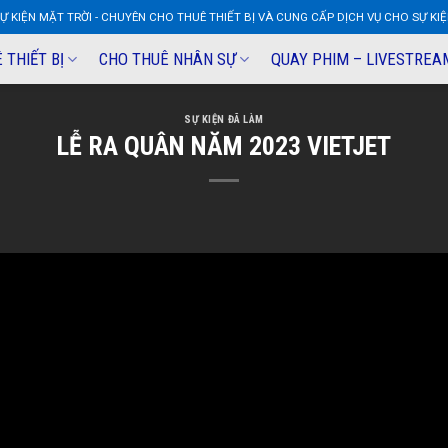
Ự KIỆN MẶT TRỜI - CHUYÊN CHO THUÊ THIẾT BỊ VÀ CUNG CẤP DỊCH VỤ CHO SỰ KI
 THIẾT BỊ
CHO THUÊ NHÂN SỰ
QUAY PHIM – LIVESTREA
SỰ KIỆN ĐÃ LÀM
LỄ RA QUÂN NĂM 2023 VIETJET