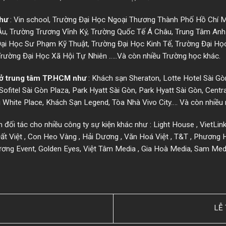
như
: Vin school, Trường Đại Học Ngoại Thương Thành Phố Hồ Chí M
u, Trường Trương Vĩnh Ký, Trường Quốc Tế Á Châu, Trung Tâm Anh 
i Học Sư Phạm Kỹ Thuật, Trường Đại Học Kinh Tế, Trường Đại Học
Trường Đại Học Xã Hội Tự Nhiên …..Và còn nhiều Trường học khác.
 ở trung tâm TP.HCM như
: Khách sạn Sheraton, Lotte Hotel Sài G
ofitel Sài Gòn Plaza, Park Hyatt Sài Gòn, Park Hyatt Sài Gòn, Centr
 White Place, Khách Sạn Legend, Tòa Nhà Vivo City…. Và còn nhiều
m đối tác cho nhiều công ty sự kiện khác như : Light House , VietLi
ất Việt , Con Heo Vàng , Hải Dương , Văn Hoá Việt , T&T , Phương 
Dương Event, Golden Eyes, Việt Tâm Media , Gia Hoà Media, Sam Med
LỄ