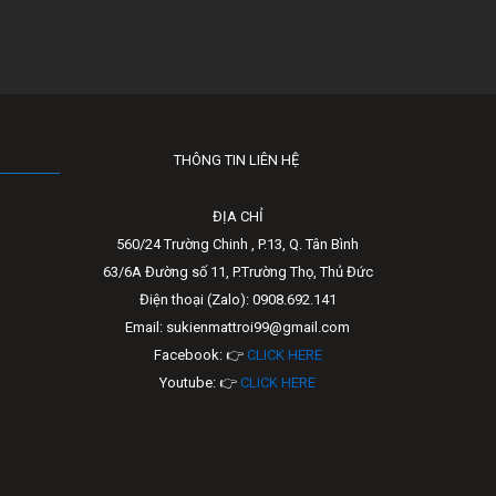
THÔNG TIN LIÊN HỆ
ĐỊA CHỈ
560/24 Trường Chinh , P.13, Q. Tân Bình
63/6A Đường số 11, P.Trường Thọ, Thủ Đức
Điện thoại (Zalo): 0908.692.141
Email: sukienmattroi99@gmail.com
Facebook: 👉
CLICK HERE
Youtube: 👉
CLICK HERE