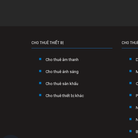
CHO THUÊ THIẾT BỊ
CHO THU
Cho thuê âm thanh
Cho thuê ánh sáng
Cho thuê sân khấu
C
Cho thuê thiết bị khác
P
N
N
B