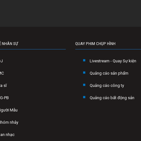
Ê NHÂN SỰ
QUAY PHIM CHỤP HÌNH
DJ
Livestream - Quay Sự kiện
MC
Quảng cáo sản phẩm
a sĩ
Quảng cáo công ty
G-PB
Quảng cáo bất động sản
gười Mẫu
hóm nhảy
an nhạc