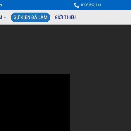
0908.692.141
ỆN
SỰ KIỆN ĐÃ LÀM
M
GIỚI THIỆU