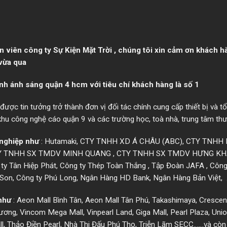
n viên công ty Sự Kiện Mặt Trời , chúng tôi xin cảm ơn khách 
 vừa qua
nh ánh sáng quận 4 hcm với tiêu chí khách hàng là số 1
ược tin tưởng trở thành đơn vị đối tác chính cung cấp thiết bị và t
 khu công nghệ cáo quận 9 và các trường học, toà nhà, trung tâm t
nghiệp như
: Hutamaki, CTY TNHH XD Á CHÂU (ABC), CTY TNH
TY TNHH SX TMDV MINH QUANG , CTY TNHH SX TMDV HƯNG KHÁNH
 ty Tân Hiệp Phát, Công ty Thép Toàn Thắng , Tập Đoàn JAFA , Công
i Son, Công ty Phú Long, Ngân Hàng HD Bank, Ngân Hàng Bản Việt, …
như
:
Aeon Mall Bình Tân
, Aeon Mall Tân Phú, Takashimaya, Crescen
g, Vincom Mega Mall, Vinpearl Land, Giga Mall, Pearl Plaza, Uni
l, Thảo Điền Pearl, Nhà Thi Đấu Phú Thọ, Triễn Lãm SECC……và còn