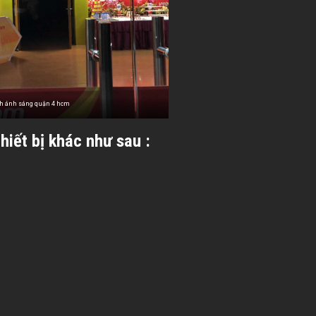
h ánh sáng quận 4 hcm
iết bị khác như sau :