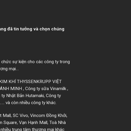
hàng đã tin tưởng và chọn chúng
ổ chức sự kiện cho các công ty trong
hương mại…
H KIM KHÍ THYSSENKRUPP VIỆT
 MINH , Công ty sữa Vinamilk ,
 ty Nhật Bản Hutamaki, Công ty
.. và còn nhiều công ty khác.
t Mall, SC Vivo, Vincom Đồng Khởi,
on Square, Vạn Hạnh Mall, Toà Nhà
 nhiều trung tâm thương mại khác