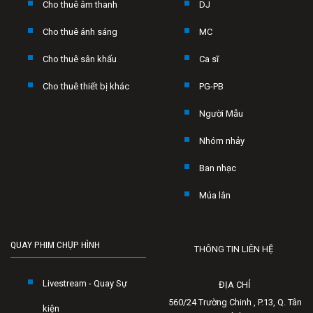
Cho thuê âm thanh
DJ
Cho thuê ánh sáng
MC
Cho thuê sân khấu
Ca sĩ
Cho thuê thiết bị khác
PG-PB
Người Mẫu
Nhóm nhảy
Ban nhạc
Múa lân
QUAY PHIM CHỤP HÌNH
THÔNG TIN LIÊN HỆ
Livestream - Quay Sự
ĐỊA CHỈ
560/24 Trường Chinh , P.13, Q. Tân
kiện