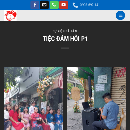
Skip
0908.692.141
to
content
SỰ KIỆN ĐÃ LÀM
TIỆC ĐÁM HỎI P1