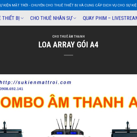
Ự KIỆN MẶT TRỜI - CHUYÊN CHO THUÊ THIẾT BỊ VÀ CUNG CẤP DỊCH VỤ CHO SỰ KI
 THIẾT BỊ
CHO THUÊ NHÂN SỰ
QUAY PHIM – LIVESTREA
CHO THUÊ ÂM THANH
LOA ARRAY GÓI A4