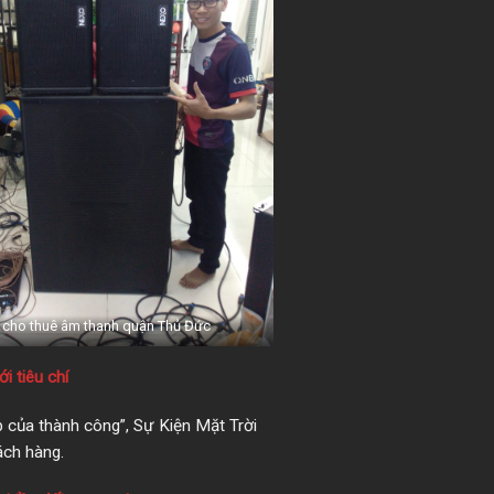
cho thuê âm thanh quận Thủ Đức
 tiêu chí
p của thành công”, Sự Kiện Mặt Trời
ách hàng.