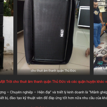
cho thuê âm thanh quận Thủ Đức
Mặt Trời cho thuê âm thanh quận Thủ Đức và các quận huyện khác với
g – Chuyên nghiệp – Hiện đại” và triết lý kinh doanh là “Mảnh ghé
ết bị, đào tạo kỹ thuật viên để đáp ứng tốt hơn nữa nhu cầu của kh