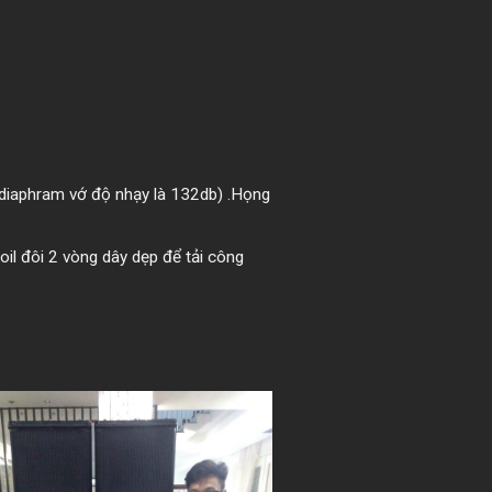
 diaphram vớ độ nhạy là 132db) .Họng
l đôi 2 vòng dây dẹp để tải công