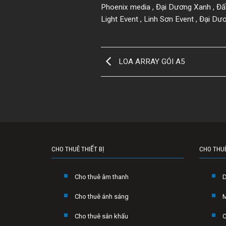
Phoenix media , Đại Dương Xanh , Đấ
Light Event , Linh Sơn Event , Đại Dư
LOA ARRAY GÓI A5
CHO THUÊ THIẾT BỊ
CHO THU
Cho thuê âm thanh
Cho thuê ánh sáng
Cho thuê sân khấu
C