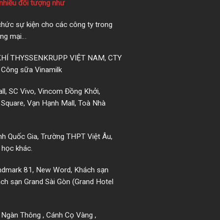
nhiều đối tượng như
 chức sự kiện cho các công ty trong
ơng mại…
 KHÍ THYSSENKRUPP VIỆT NAM, CTY
ông sữa Vinamilk
ll, SC Vivo, Vincom Đồng Khởi,
 Square, Vạn Hạnh Mall, Toà Nhà
h Quốc Gia, Trường THPT Việt Âu,
 học khác.
Landmark 81, New Word, Khách sạn
hách sạn Grand Sài Gòn (Grand Hotel
 , Ngàn Thông , Cánh Cọ Vàng ,