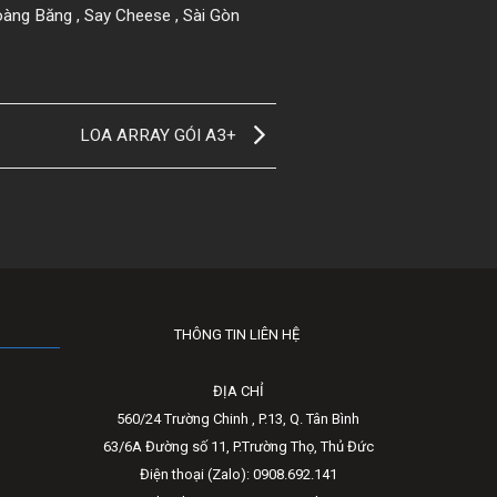
oàng Băng , Say Cheese , Sài Gòn
LOA ARRAY GÓI A3+
THÔNG TIN LIÊN HỆ
ĐỊA CHỈ
560/24 Trường Chinh , P.13, Q. Tân Bình
63/6A Đường số 11, P.Trường Thọ, Thủ Đức
Điện thoại (Zalo): 0908.692.141