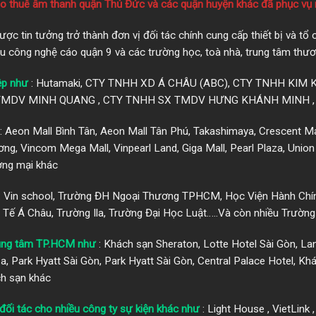
ho thuê âm thanh quận Thủ Đức và các quận huyện khác đã phục vụ 
c tin tưởng trở thành đơn vị đối tác chính cung cấp thiết bị và tổ
hu công nghệ cáo quận 9 và các trường học, toà nhà, trung tâm thư
ệp như
: Hutamaki, CTY TNHH XD Á CHÂU (ABC), CTY TNHH KIM
 TMDV MINH QUANG , CTY TNHH SX TMDV HƯNG KHÁNH MINH , C
: Aeon Mall Bình Tân, Aeon Mall Tân Phú, Takashimaya, Crescent Ma
, Vincom Mega Mall, Vinpearl Land, Giga Mall, Pearl Plaza, Union
ơng mại khác
: Vin school, Trường ĐH Ngoại Thương TPHCM, Học Viện Hành Chín
Tế Á Châu, Trường Ila, Trường Đại Học Luật…..Và còn nhiều Trường
rung tâm TP.HCM như
: Khách sạn Sheraton, Lotte Hotel Sài Gòn, 
za, Park Hyatt Sài Gòn, Park Hyatt Sài Gòn, Central Palace Hotel, K
ch sạn khác
 đối tác cho nhiều công ty sự kiện khác như
: Light House , VietLink