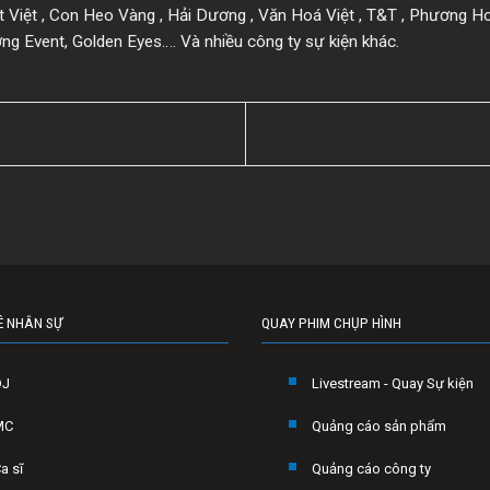
t Việt , Con Heo Vàng , Hải Dương , Văn Hoá Việt , T&T , Phương H
ơng Event, Golden Eyes…. Và nhiều công ty sự kiện khác.
Ê NHÂN SỰ
QUAY PHIM CHỤP HÌNH
DJ
Livestream - Quay Sự kiện
MC
Quảng cáo sản phẩm
a sĩ
Quảng cáo công ty