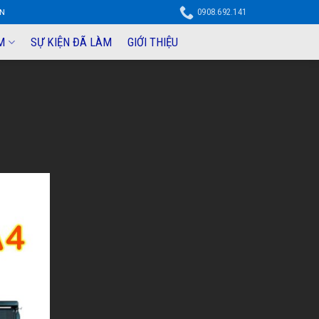
0908.692.141
ỆN
M
SỰ KIỆN ĐÃ LÀM
GIỚI THIỆU